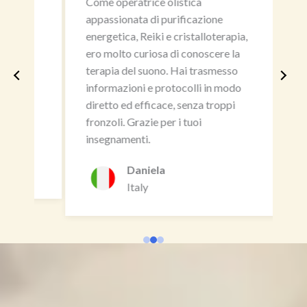
Come operatrice olistica
Trab
appassionata di purificazione
muy 
ar
energetica, Reiki e cristalloterapia,
el d
s
ero molto curiosa di conoscere la
sien
tes
terapia del suono. Hai trasmesso
se u
o a
informazioni e protocolli in modo
arm
ha
diretto ed efficace, senza troppi
grac
fronzoli. Grazie per i tuoi
insegnamenti.
Daniela
Italy