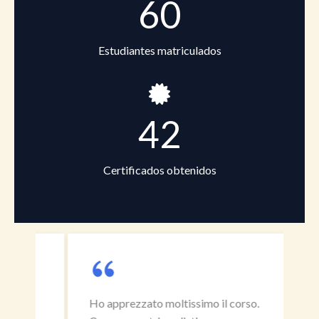
60
Estudiantes matriculados
42
Certificados obtenidos
Ho apprezzato moltissimo il corso.
Hola