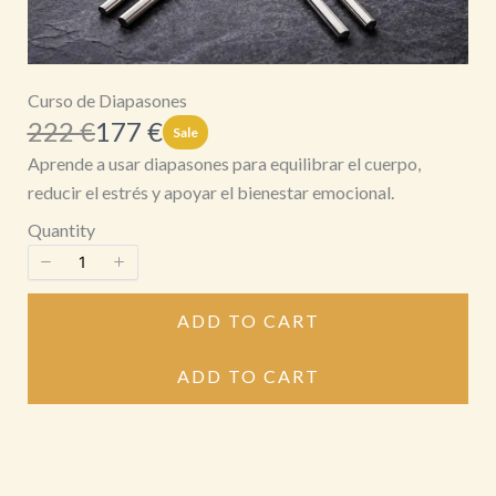
Curso de Diapasones
W
N
222 €
177 €
Sale
a
o
Aprende a usar diapasones para equilibrar el cuerpo,
s
w
reducir el estrés y apoyar el bienestar emocional.
Quantity
ADD TO CART
ADD TO CART